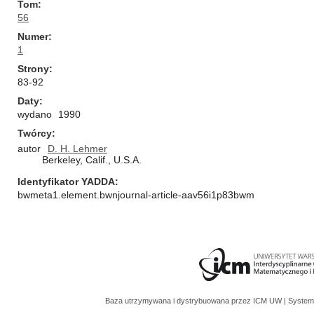
Tom
56
Numer
1
Strony
83-92
Daty
wydano
1990
Twórcy
autor
D. H. Lehmer
Berkeley, Calif., U.S.A.
Identyfikator YADDA
bwmeta1.element.bwnjournal-article-aav56i1p83bwm
Baza utrzymywana i dystrybuowana przez
ICM UW
| System