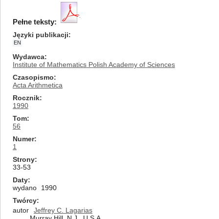
Pełne teksty:
Języki publikacji
EN
Wydawca
Institute of Mathematics Polish Academy of Sciences
Czasopismo
Acta Arithmetica
Rocznik
1990
Tom
56
Numer
1
Strony
33-53
Daty
wydano
1990
Twórcy
autor
Jeffrey C. Lagarias
Murray Hill, N.J., U.S.A.