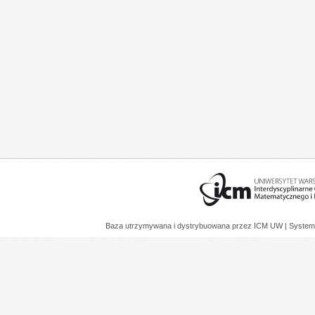
Baza utrzymywana i dystrybuowana przez
ICM UW
| System