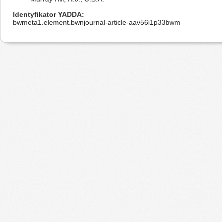
Identyfikator YADDA
bwmeta1.element.bwnjournal-article-aav56i1p33bwm