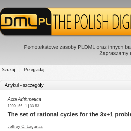
Pełnotekstowe zasoby PLDML oraz innych baz
Zapraszamy
Szukaj
Przeglądaj
Artykuł - szczegóły
Acta Arithmetica
1990
|
56
|
1
| 33-53
The set of rational cycles for the 3x+1 prob
Jeffrey C. Lagarias