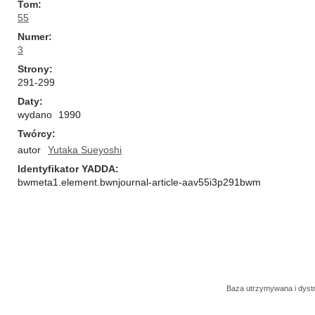
Tom
55
Numer
3
Strony
291-299
Daty
wydano
1990
Twórcy
autor
Yutaka Sueyoshi
Identyfikator YADDA
bwmeta1.element.bwnjournal-article-aav55i3p291bwm
Baza utrzymywana i dys