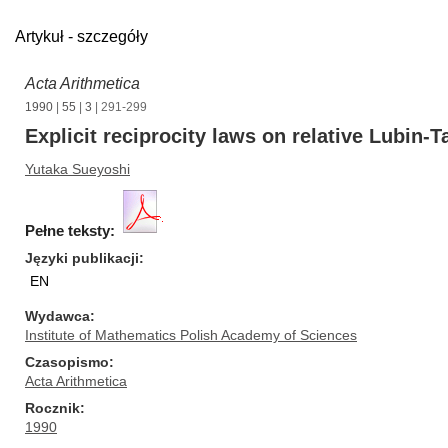
Artykuł - szczegóły
Acta Arithmetica
1990
|
55
|
3
| 291-299
Explicit reciprocity laws on relative Lubin-
Yutaka Sueyoshi
Pełne teksty:
Języki publikacji
EN
Wydawca
Institute of Mathematics Polish Academy of Sciences
Czasopismo
Acta Arithmetica
Rocznik
1990