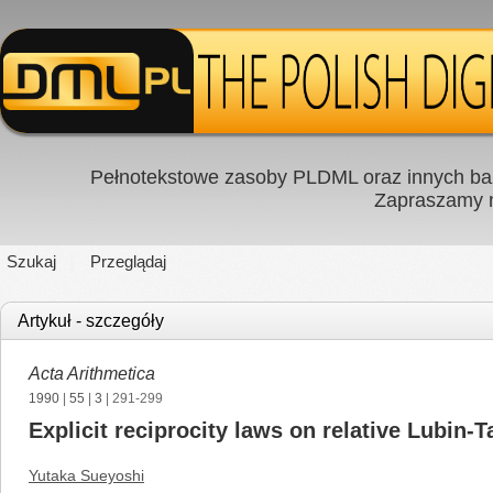
Pełnotekstowe zasoby PLDML oraz innych baz
Zapraszamy
Szukaj
Przeglądaj
Artykuł - szczegóły
Acta Arithmetica
1990
|
55
|
3
| 291-299
Explicit reciprocity laws on relative Lubin-
Yutaka Sueyoshi