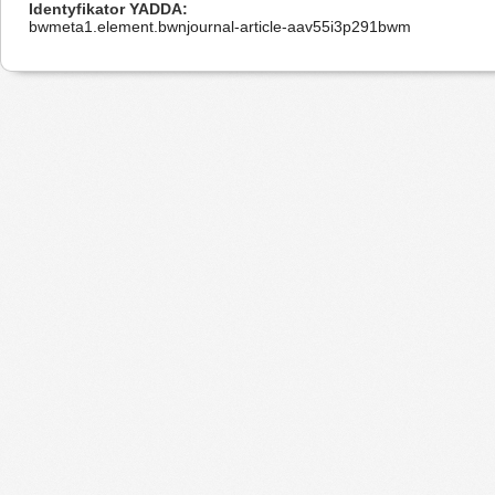
Identyfikator YADDA
bwmeta1.element.bwnjournal-article-aav55i3p291bwm