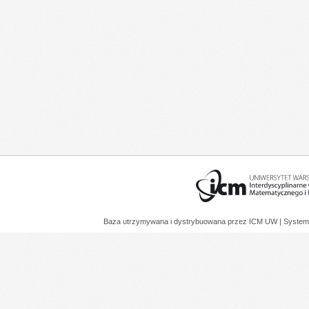
Baza utrzymywana i dystrybuowana przez
ICM UW
| System