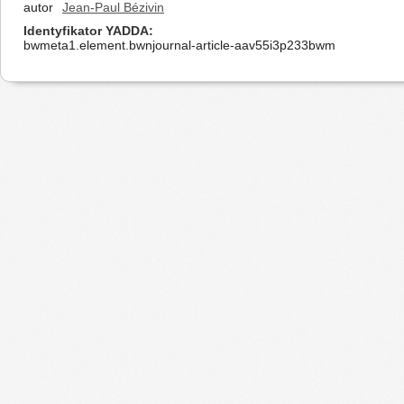
autor
Jean-Paul Bézivin
Identyfikator YADDA
bwmeta1.element.bwnjournal-article-aav55i3p233bwm