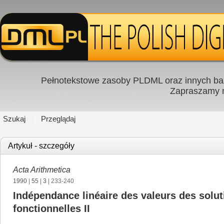
Pełnotekstowe zasoby PLDML oraz innych baz
Zapraszamy
Szukaj
Przeglądaj
Artykuł - szczegóły
Acta Arithmetica
1990
|
55
|
3
| 233-240
Indépendance linéaire des valeurs des solu
fonctionnelles II