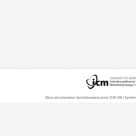
Baza utrzymywana i dystrybuowana przez
ICM UW
| System