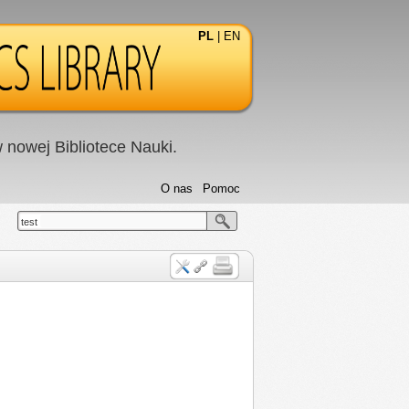
PL
|
EN
nowej Bibliotece Nauki.
O nas
Pomoc
test