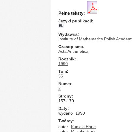
Pełne teksty:
Języki publikacji
EN
Wydawca
Institute of Mathematics Polish Academ
Czasopismo
Acta Arithmetica
Rocznik
1990
Tom
55
Numer
2
Strony
157-170
Daty
wydano
1990
Twórcy
autor
Kuniaki Horie
autor
Mitsuko Horie