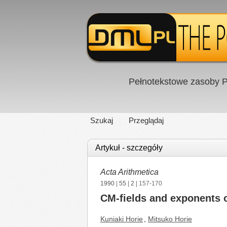
Pełnotekstowe zasoby P
Szukaj
Przeglądaj
Artykuł - szczegóły
Acta Arithmetica
1990
|
55
|
2
| 157-170
CM-fields and exponents o
Kuniaki Horie
,
Mitsuko Horie