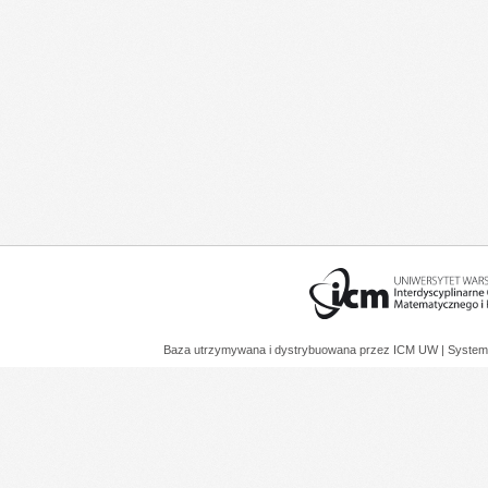
Baza utrzymywana i dystrybuowana przez
ICM UW
| System