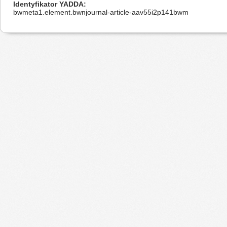
Identyfikator YADDA
bwmeta1.element.bwnjournal-article-aav55i2p141bwm