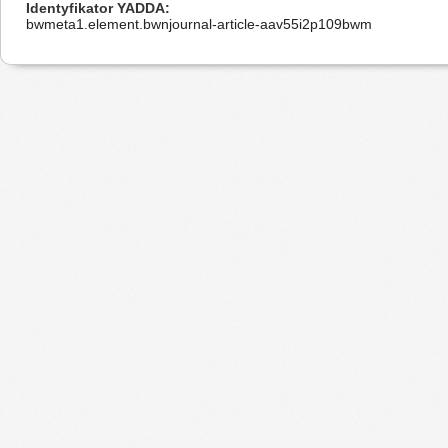
Identyfikator YADDA
bwmeta1.element.bwnjournal-article-aav55i2p109bwm