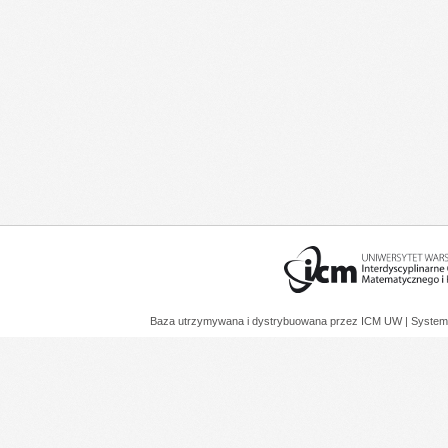
Baza utrzymywana i dystrybuowana przez
ICM UW
| System