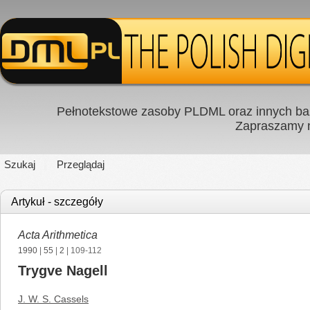
Pełnotekstowe zasoby PLDML oraz innych baz
Zapraszamy
Szukaj
Przeglądaj
Artykuł - szczegóły
Acta Arithmetica
1990
|
55
|
2
| 109-112
Trygve Nagell
J. W. S. Cassels