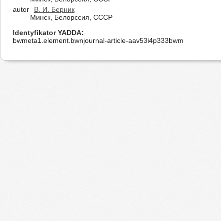
autor
В. И. Берник
Минск, Белорссия, СССР
Identyfikator YADDA
bwmeta1.element.bwnjournal-article-aav53i4p333bwm