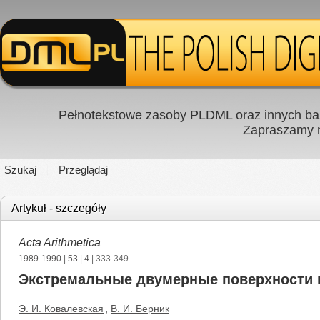
Pełnotekstowe zasoby PLDML oraz innych baz
Zapraszamy
Szukaj
Przeglądaj
Artykuł - szczegóły
Acta Arithmetica
1989-1990
|
53
|
4
| 333-349
Экстремальные двумерные поверхности 
Э. И. Ковалевская
,
В. И. Берник