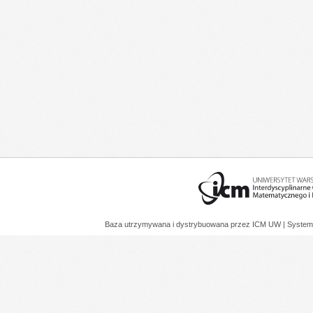
Baza utrzymywana i dystrybuowana przez
ICM UW
| System