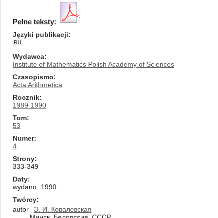
Pełne teksty:
Języki publikacji
RU
Wydawca
Institute of Mathematics Polish Academy of Sciences
Czasopismo
Acta Arithmetica
Rocznik
1989-1990
Tom
53
Numer
4
Strony
333-349
Daty
wydano
1990
Twórcy
autor
Э. И. Ковалевская
Минск, Белорссия, СССР