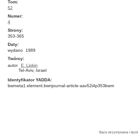
Tom
52
Numer
4
Strony
353-365
Daty
wydano
1989
Twórcy
autor
E. Lipkin
Tel-Aviv, Israel
Identyfikator YADDA
bwmeta1.element.bwnjournal-article-aav52i4p353bwm
Baza utrzymywana i dys