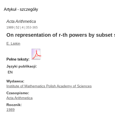
Artykuł - szczegóły
Acta Arithmetica
1989
|
52
|
4
| 353-365
On representation of r-th powers by subset
E. Lipkin
Pełne teksty:
Języki publikacji
EN
Wydawca
Institute of Mathematics Polish Academy of Sciences
Czasopismo
Acta Arithmetica
Rocznik
1989