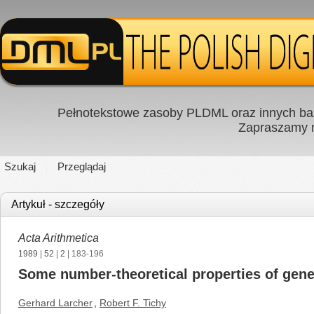
Pełnotekstowe zasoby PLDML oraz innych baz
Zapraszamy
Szukaj
Przeglądaj
Artykuł - szczegóły
Acta Arithmetica
1989
|
52
|
2
| 183-196
Some number-theoretical properties of gener
Gerhard Larcher
,
Robert F. Tichy