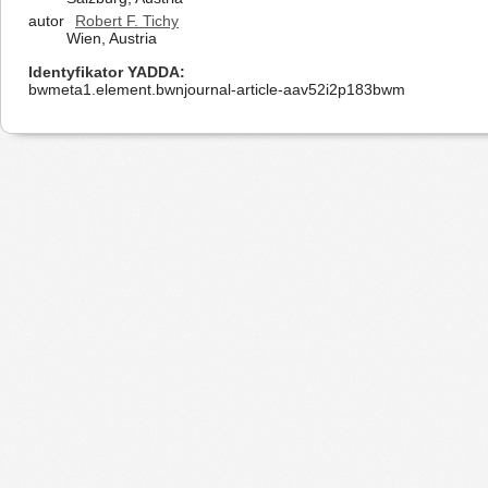
autor
Robert F. Tichy
Wien, Austria
Identyfikator YADDA
bwmeta1.element.bwnjournal-article-aav52i2p183bwm