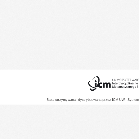
Baza utrzymywana i dystrybuowana przez
ICM UW
| System