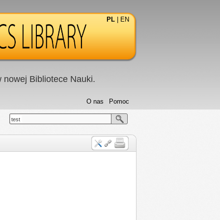
PL
|
EN
nowej Bibliotece Nauki.
O nas
Pomoc
test