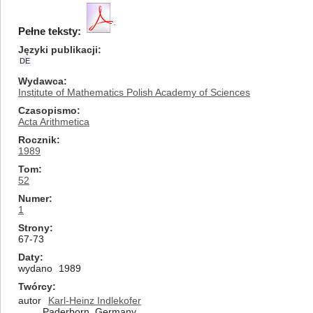
Pełne teksty:
Języki publikacji
DE
Wydawca
Institute of Mathematics Polish Academy of Sciences
Czasopismo
Acta Arithmetica
Rocznik
1989
Tom
52
Numer
1
Strony
67-73
Daty
wydano
1989
Twórcy
autor
Karl-Heinz Indlekofer
Paderborn, Germany