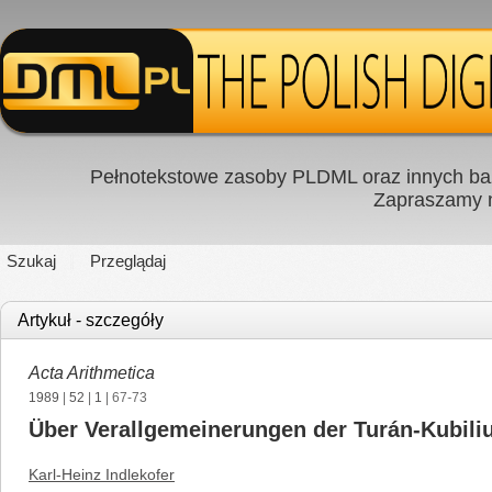
Pełnotekstowe zasoby PLDML oraz innych baz
Zapraszamy
Szukaj
Przeglądaj
Artykuł - szczegóły
Acta Arithmetica
1989
|
52
|
1
| 67-73
Über Verallgemeinerungen der Turán-Kubili
Karl-Heinz Indlekofer