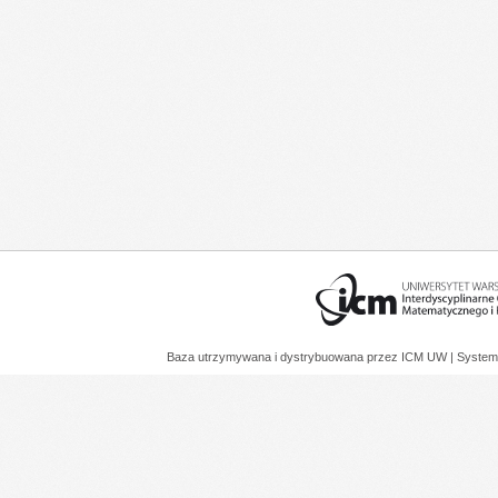
Baza utrzymywana i dystrybuowana przez
ICM UW
| System