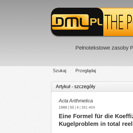
Pełnotekstowe zasoby P
Szukaj
Przeglądaj
Artykuł - szczegóły
Acta Arithmetica
1988
|
50
|
4
| 381-404
Eine Formel für die Koef
Kugelproblem in total ree