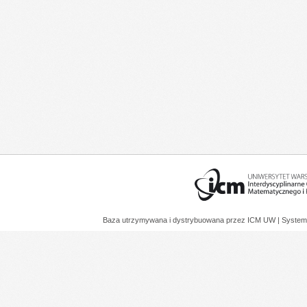
Baza utrzymywana i dystrybuowana przez
ICM UW
| System