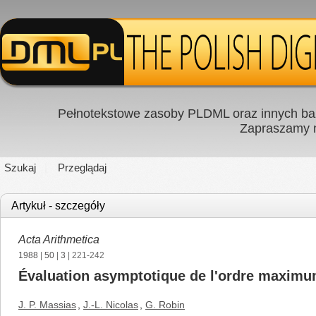
Pełnotekstowe zasoby PLDML oraz innych baz
Zapraszamy
Szukaj
Przeglądaj
Artykuł - szczegóły
Acta Arithmetica
1988
|
50
|
3
| 221-242
Évaluation asymptotique de l'ordre maximu
J. P. Massias
,
J.-L. Nicolas
,
G. Robin