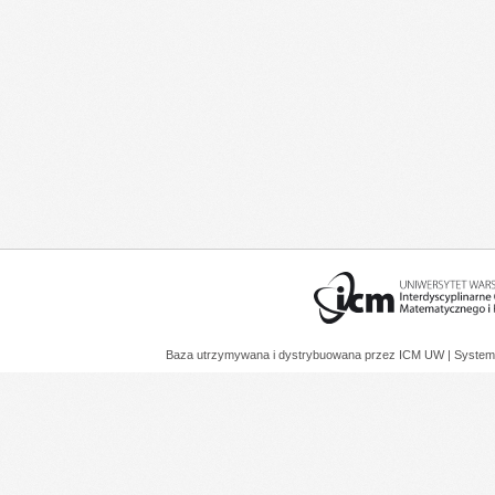
Baza utrzymywana i dystrybuowana przez
ICM UW
| System