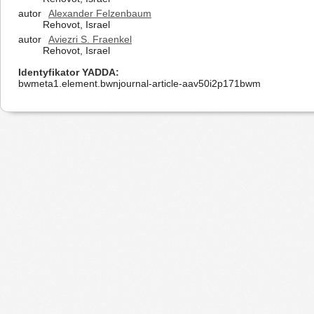
autor
Alexander Felzenbaum
Rehovot, Israel
autor
Aviezri S. Fraenkel
Rehovot, Israel
Identyfikator YADDA
bwmeta1.element.bwnjournal-article-aav50i2p171bwm