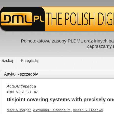
Pełnotekstowe zasoby PLDML oraz innych baz
Zapraszamy
Szukaj
Przeglądaj
Artykuł - szczegóły
Acta Arithmetica
1988
|
50
|
2
| 171-182
Disjoint covering systems with precisely o
Marc A. Berger
,
Alexander Felzenbaum
,
Aviezri S. Fraenkel