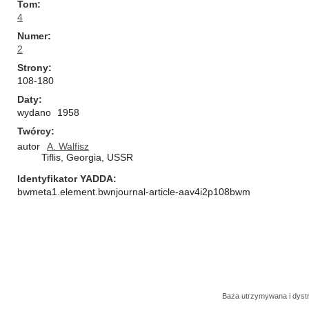
Tom
4
Numer
2
Strony
108-180
Daty
wydano
1958
Twórcy
autor
A. Walfisz
Tiflis, Georgia, USSR
Identyfikator YADDA
bwmeta1.element.bwnjournal-article-aav4i2p108bwm
Baza utrzymywana i dys