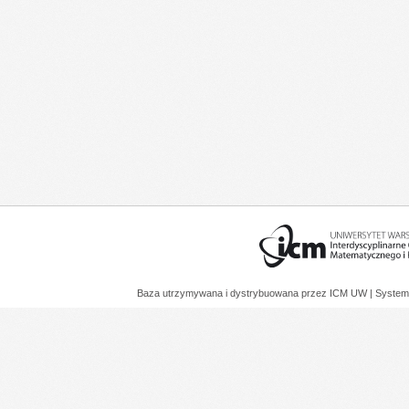
Baza utrzymywana i dystrybuowana przez
ICM UW
| System