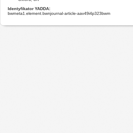
Identyfikator YADDA
bwmeta1.element.bwnjournal-article-aav49i4p323bwm