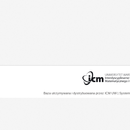
Baza utrzymywana i dystrybuowana przez
ICM UW
| System