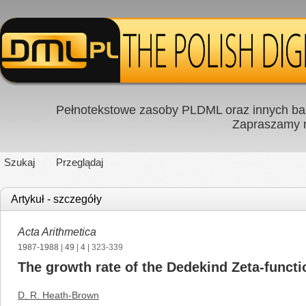
Pełnotekstowe zasoby PLDML oraz innych baz
Zapraszamy
Szukaj
Przeglądaj
Artykuł - szczegóły
Acta Arithmetica
1987-1988
|
49
|
4
| 323-339
The growth rate of the Dedekind Zeta-functio
D. R. Heath-Brown