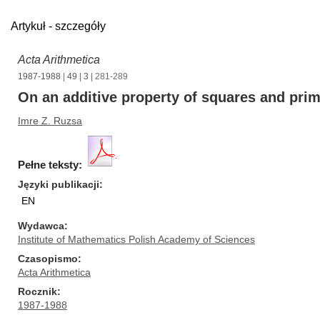
Artykuł - szczegóły
Acta Arithmetica
1987-1988
|
49
|
3
| 281-289
On an additive property of squares and pri
Imre Z. Ruzsa
Pełne teksty:
Języki publikacji
EN
Wydawca
Institute of Mathematics Polish Academy of Sciences
Czasopismo
Acta Arithmetica
Rocznik
1987-1988