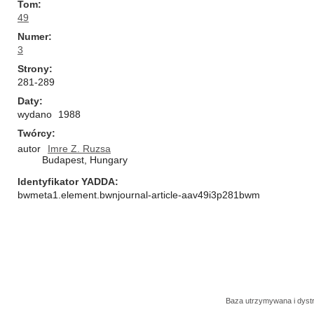
Tom
49
Numer
3
Strony
281-289
Daty
wydano
1988
Twórcy
autor
Imre Z. Ruzsa
Budapest, Hungary
Identyfikator YADDA
bwmeta1.element.bwnjournal-article-aav49i3p281bwm
Baza utrzymywana i dys