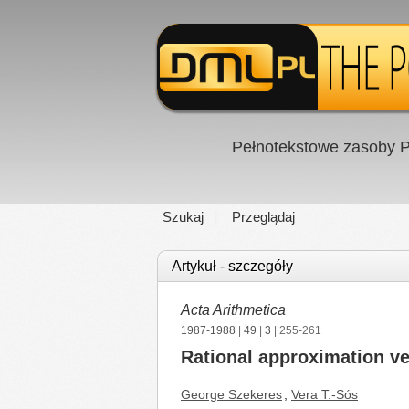
Pełnotekstowe zasoby P
Szukaj
Przeglądaj
Artykuł - szczegóły
Acta Arithmetica
1987-1988
|
49
|
3
| 255-261
Rational approximation ve
George Szekeres
,
Vera T.-Sós