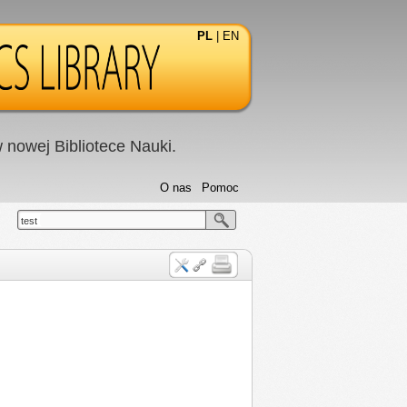
PL
|
EN
nowej Bibliotece Nauki.
O nas
Pomoc
test