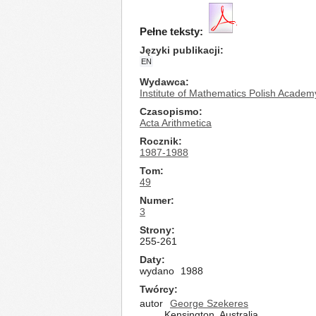
Pełne teksty:
Języki publikacji
EN
Wydawca
Institute of Mathematics Polish Academ
Czasopismo
Acta Arithmetica
Rocznik
1987-1988
Tom
49
Numer
3
Strony
255-261
Daty
wydano
1988
Twórcy
autor
George Szekeres
Kensington, Australia