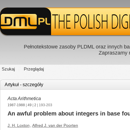
Pełnotekstowe zasoby PLDML oraz innych baz
Zapraszamy
Szukaj
Przeglądaj
Artykuł - szczegóły
Acta Arithmetica
1987-1988
|
49
|
2
| 193-203
An awful problem about integers in base fo
J. H. Loxton
,
Alfred J. van der Poorten