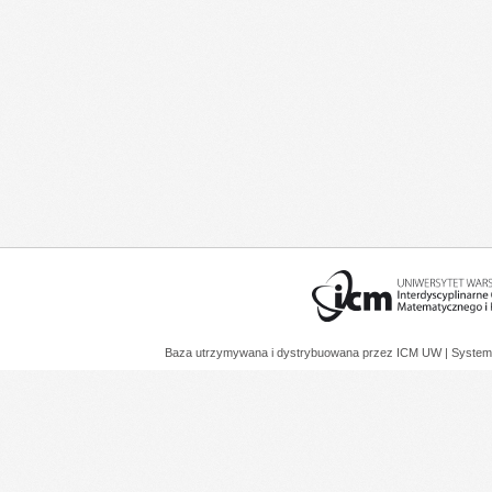
Baza utrzymywana i dystrybuowana przez
ICM UW
| System