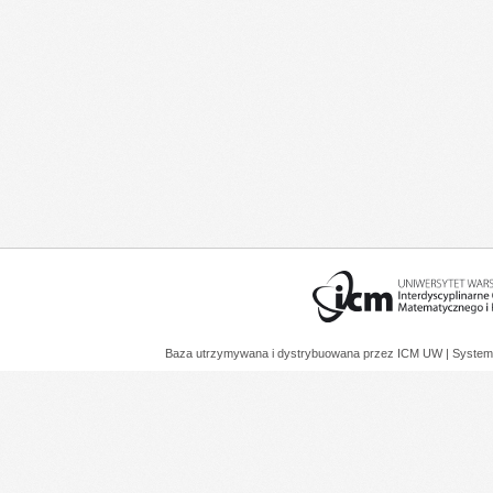
Baza utrzymywana i dystrybuowana przez
ICM UW
| System