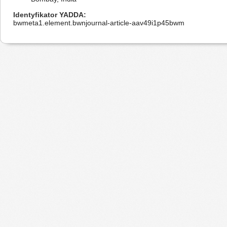
Identyfikator YADDA
bwmeta1.element.bwnjournal-article-aav49i1p45bwm