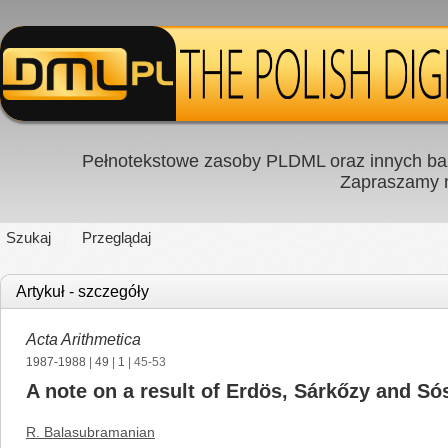
Pełnotekstowe zasoby PLDML oraz innych baz
Zapraszamy
Szukaj
Przeglądaj
Artykuł - szczegóły
Acta Arithmetica
1987-1988
|
49
|
1
| 45-53
A note on a result of Erdös, Sárkőzy and Só
R. Balasubramanian