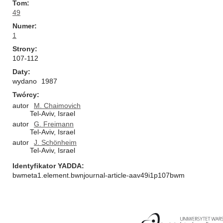
Tom
49
Numer
1
Strony
107-112
Daty
wydano
1987
Twórcy
autor
M. Chaimovich
Tel-Aviv, Israel
autor
G. Freimann
Tel-Aviv, Israel
autor
J. Schönheim
Tel-Aviv, Israel
Identyfikator YADDA
bwmeta1.element.bwnjournal-article-aav49i1p107bwm