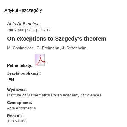
Artykuł - szczegóły
Acta Arithmetica
1987-1988
|
49
|
1
| 107-112
On exceptions to Szegedy's theorem
M. Chaimovich
,
G. Freimann
,
J. Schönheim
Pełne teksty:
Języki publikacji
EN
Wydawca
Institute of Mathematics Polish Academy of Sciences
Czasopismo
Acta Arithmetica
Rocznik
1987-1988