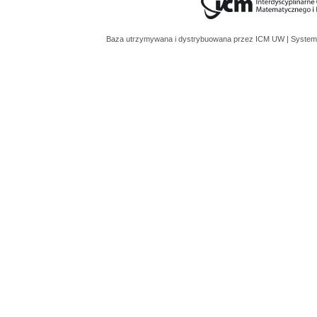
Baza utrzymywana i dystrybuowana przez
ICM UW
| System