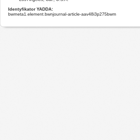
Identyfikator YADDA
bwmeta1.element.bwnjournal-article-aav48i3p275bwm