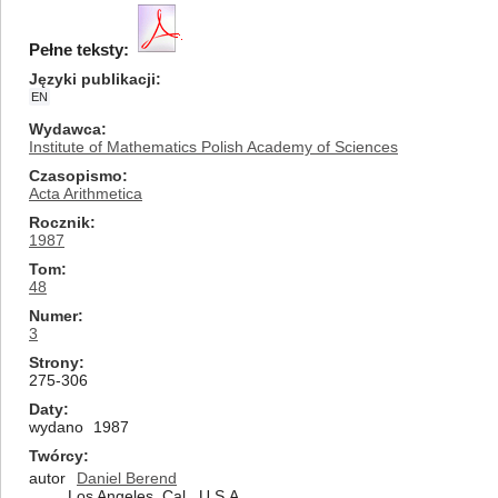
Pełne teksty:
Języki publikacji
EN
Wydawca
Institute of Mathematics Polish Academy of Sciences
Czasopismo
Acta Arithmetica
Rocznik
1987
Tom
48
Numer
3
Strony
275-306
Daty
wydano
1987
Twórcy
autor
Daniel Berend
Los Angeles, Cal., U.S.A.