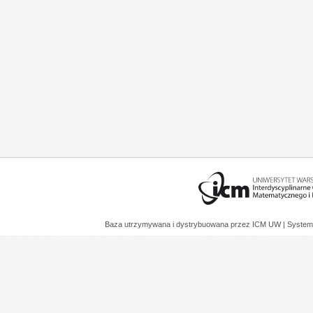
Baza utrzymywana i dystrybuowana przez
ICM UW
| System