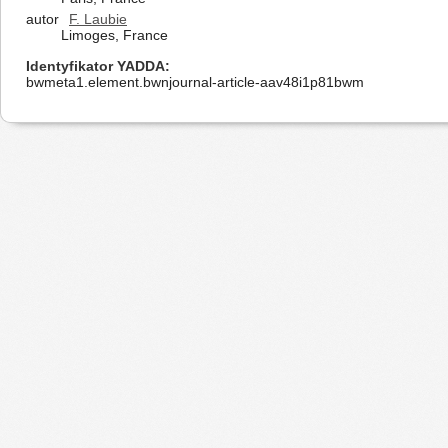
autor
F. Laubie
Limoges, France
Identyfikator YADDA
bwmeta1.element.bwnjournal-article-aav48i1p81bwm