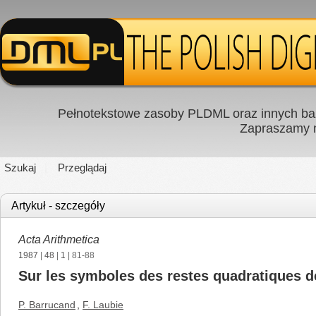
Pełnotekstowe zasoby PLDML oraz innych baz
Zapraszamy
Szukaj
Przeglądaj
Artykuł - szczegóły
Acta Arithmetica
1987
|
48
|
1
| 81-88
Sur les symboles des restes quadratiques d
P. Barrucand
,
F. Laubie