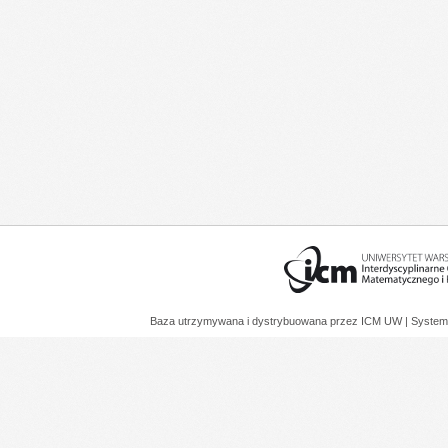
Baza utrzymywana i dystrybuowana przez
ICM UW
| System