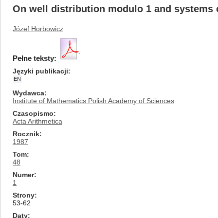
On well distribution modulo 1 and systems 
Józef Horbowicz
Pełne teksty:
Języki publikacji
EN
Wydawca
Institute of Mathematics Polish Academy of Sciences
Czasopismo
Acta Arithmetica
Rocznik
1987
Tom
48
Numer
1
Strony
53-62
Daty