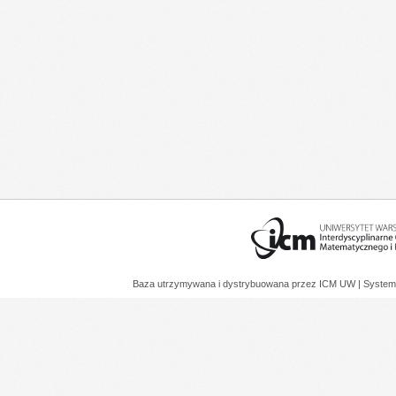
Baza utrzymywana i dystrybuowana przez
ICM UW
| System