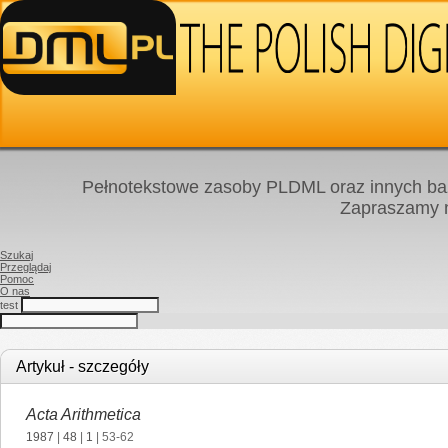
Pełnotekstowe zasoby PLDML oraz innych baz
Zapraszamy
Szukaj
Przeglądaj
Pomoc
O nas
test
Artykuł - szczegóły
Acta Arithmetica
1987
|
48
|
1
| 53-62