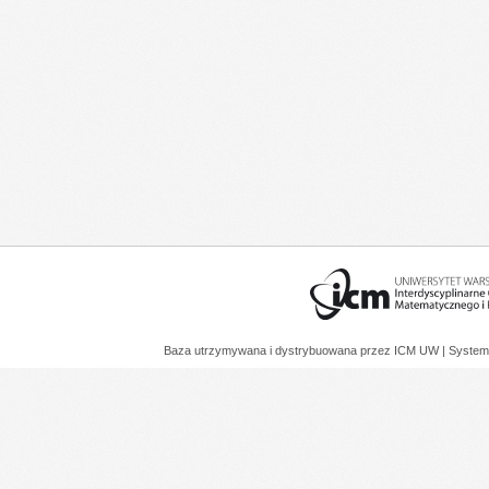
Baza utrzymywana i dystrybuowana przez
ICM UW
| System