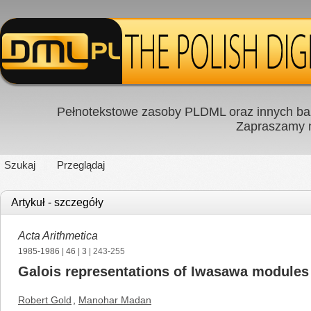
Pełnotekstowe zasoby PLDML oraz innych baz
Zapraszamy
Szukaj
Przeglądaj
Artykuł - szczegóły
Acta Arithmetica
1985-1986
|
46
|
3
| 243-255
Galois representations of Iwasawa modules
Robert Gold
,
Manohar Madan