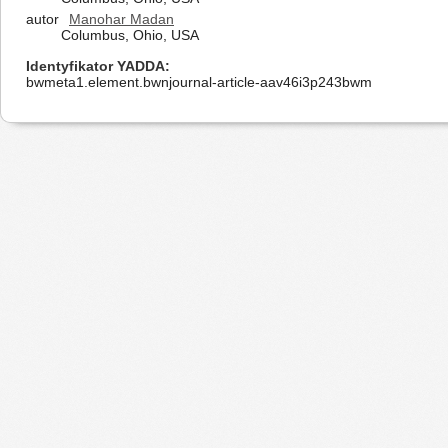
autor
Manohar Madan
Columbus, Ohio, USA
Identyfikator YADDA
bwmeta1.element.bwnjournal-article-aav46i3p243bwm