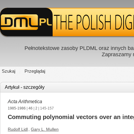
Pełnotekstowe zasoby PLDML oraz innych baz
Zapraszamy
Szukaj
Przeglądaj
Artykuł - szczegóły
Acta Arithmetica
1985-1986
|
46
|
2
| 145-157
Commuting polynomial vectors over an inte
Rudolf Lidl
,
Gary L. Mullen