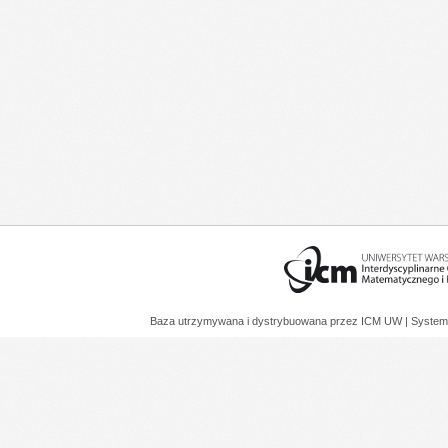
Baza utrzymywana i dystrybuowana przez
ICM UW
| System