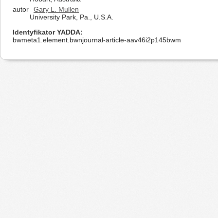
autor
Gary L. Mullen
University Park, Pa., U.S.A.
Identyfikator YADDA
bwmeta1.element.bwnjournal-article-aav46i2p145bwm