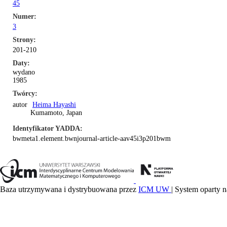
45
Numer
3
Strony
201-210
Daty
wydano
1985
Twórcy
autor
Heima Hayashi
Kumamoto, Japan
Identyfikator YADDA
bwmeta1.element.bwnjournal-article-aav45i3p201bwm
Baza utrzymywana i dystrybuowana przez
ICM UW
| System oparty n