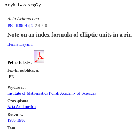
Artykuł - szczegóły
Acta Arithmetica
1985-1986
|
45
|
3
| 201-210
Note on an index formula of elliptic units in a rin
Heima Hayashi
Pełne teksty:
Języki publikacji
EN
Wydawca
Institute of Mathematics Polish Academy of Sciences
Czasopismo
Acta Arithmetica
Rocznik
1985-1986
Tom