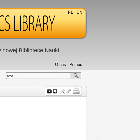
PL
|
EN
nowej Bibliotece Nauki.
O nas
Pomoc
test