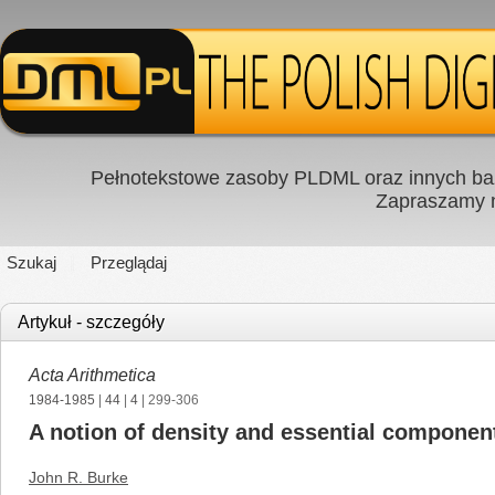
Pełnotekstowe zasoby PLDML oraz innych baz
Zapraszamy
Szukaj
Przeglądaj
Artykuł - szczegóły
Acta Arithmetica
1984-1985
|
44
|
4
| 299-306
A notion of density and essential component
John R. Burke