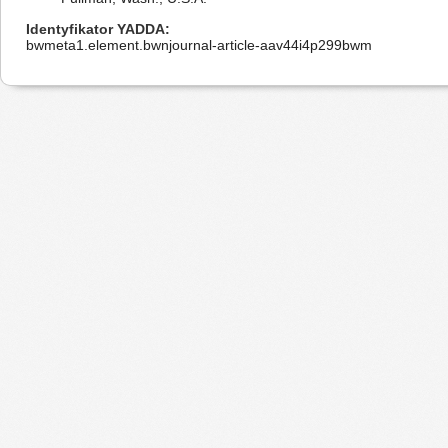
Identyfikator YADDA
bwmeta1.element.bwnjournal-article-aav44i4p299bwm