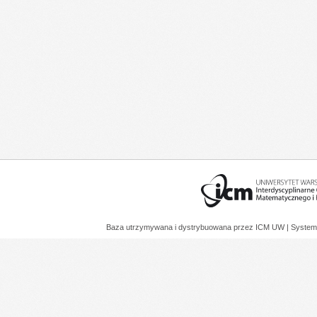
Baza utrzymywana i dystrybuowana przez
ICM UW
| System