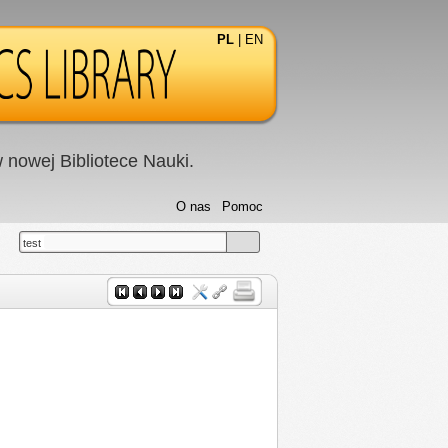
PL
|
EN
nowej Bibliotece Nauki.
O nas
Pomoc
test