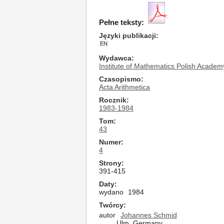
Pełne teksty:
Języki publikacji
EN
Wydawca
Institute of Mathematics Polish Academ
Czasopismo
Acta Arithmetica
Rocznik
1983-1984
Tom
43
Numer
4
Strony
391-415
Daty
wydano
1984
Twórcy
autor
Johannes Schmid
Ulm, Germany