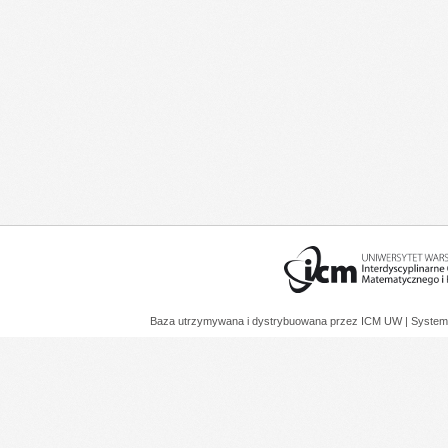
Baza utrzymywana i dystrybuowana przez
ICM UW
| System