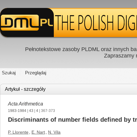
Pełnotekstowe zasoby PLDML oraz innych baz
Zapraszamy
Szukaj
Przeglądaj
Artykuł - szczegóły
Acta Arithmetica
1983-1984
|
43
|
4
| 367-373
Discriminants of number fields defined by t
P. Llorente
,
E. Nart
,
N. Vila