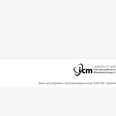
Baza utrzymywana i dystrybuowana przez
ICM UW
| System