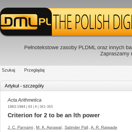
Pełnotekstowe zasoby PLDML oraz innych baz
Zapraszamy
Szukaj
Przeglądaj
Artykuł - szczegóły
Acta Arithmetica
1983-1984
|
43
|
4
| 361-365
Criterion for 2 to be an lth power
J. C. Parnami
,
M. K. Agrawal
,
Satinder Pall
,
A. R. Rajwade