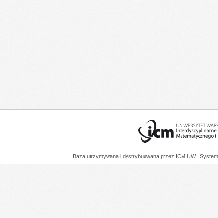
Baza utrzymywana i dystrybuowana przez
ICM UW
| System