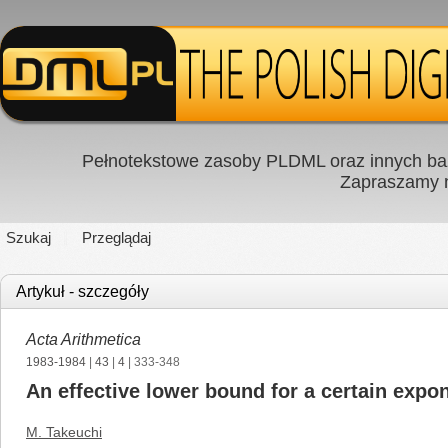
Pełnotekstowe zasoby PLDML oraz innych baz
Zapraszamy
Szukaj
Przeglądaj
Artykuł - szczegóły
Acta Arithmetica
1983-1984
|
43
|
4
| 333-348
An effective lower bound for a certain expon
M. Takeuchi