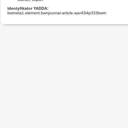
Identyfikator YADDA
bwmeta1.element.bwnjournal-article-aav43i4p333bwm