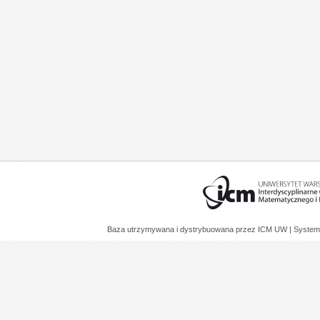
Baza utrzymywana i dystrybuowana przez
ICM UW
| System