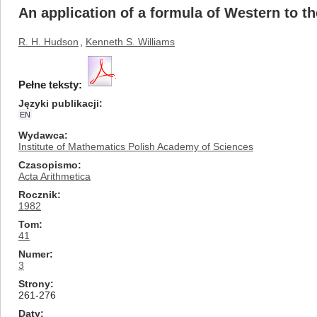
An application of a formula of Western to t
R. H. Hudson
,
Kenneth S. Williams
Pełne teksty:
Języki publikacji
EN
Wydawca
Institute of Mathematics Polish Academy of Sciences
Czasopismo
Acta Arithmetica
Rocznik
1982
Tom
41
Numer
3
Strony
261-276
Daty