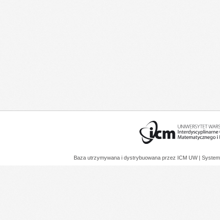
Baza utrzymywana i dystrybuowana przez
ICM UW
| System