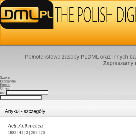
Pełnotekstowe zasoby PLDML oraz innych baz
Zapraszamy
Szukaj
Przeglądaj
Pomoc
O nas
test
Artykuł - szczegóły
Acta Arithmetica
1982
|
41
|
3
| 261-276