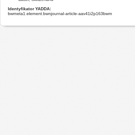
Identyfikator YADDA
bwmeta1.element.bwnjournal-article-aav41i2p163bwm