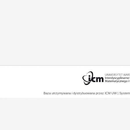
Baza utrzymywana i dystrybuowana przez
ICM UW
| System