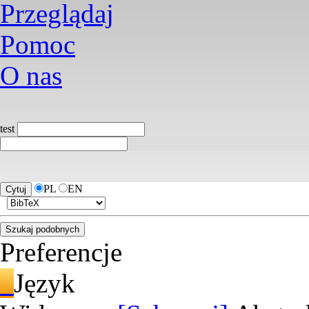
Przeglądaj
Pomoc
O nas
test
PL
EN
Preferencje
Język