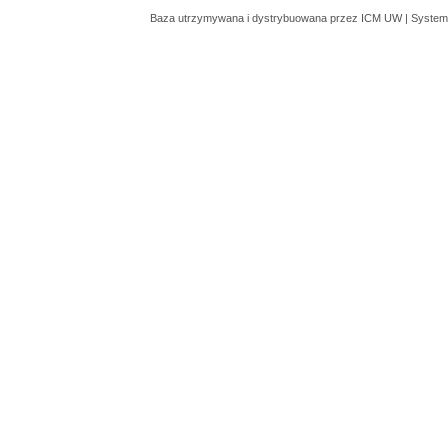
Baza utrzymywana i dystrybuowana przez
ICM UW
| System