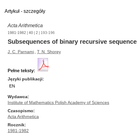
Artykuł - szczegóły
Acta Arithmetica
1981-1982
|
40
|
2
| 193-196
Subsequences of binary recursive sequence
J. C. Parnami
,
T. N. Shorey
Pełne teksty:
Języki publikacji
EN
Wydawca
Institute of Mathematics Polish Academy of Sciences
Czasopismo
Acta Arithmetica
Rocznik
1981-1982