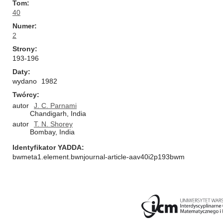
Tom
40
Numer
2
Strony
193-196
Daty
wydano
1982
Twórcy
autor
J. C. Parnami
Chandigarh, India
autor
T. N. Shorey
Bombay, India
Identyfikator YADDA
bwmeta1.element.bwnjournal-article-aav40i2p193bwm