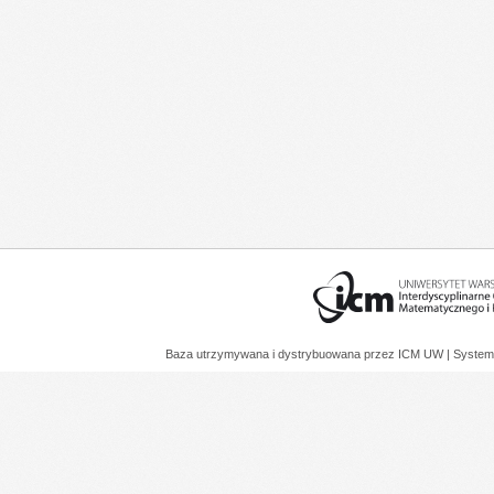
Baza utrzymywana i dystrybuowana przez
ICM UW
| System