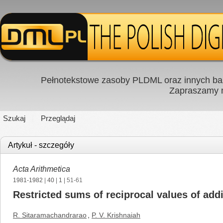
Pełnotekstowe zasoby PLDML oraz innych baz
Zapraszamy
Szukaj
Przeglądaj
Artykuł - szczegóły
Acta Arithmetica
1981-1982
|
40
|
1
| 51-61
Restricted sums of reciprocal values of addi
R. Sitaramachandrarao
,
P. V. Krishnaiah