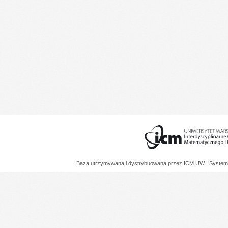
Baza utrzymywana i dystrybuowana przez
ICM UW
| System