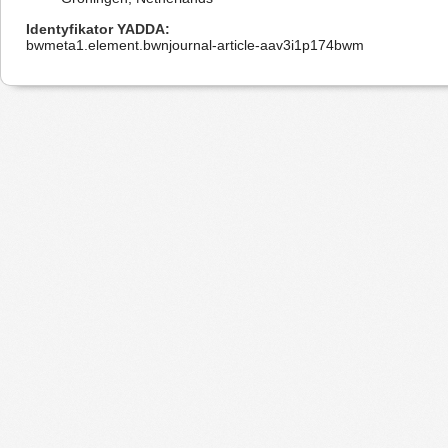
Identyfikator YADDA
bwmeta1.element.bwnjournal-article-aav3i1p174bwm