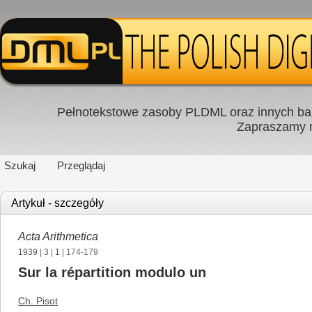
Pełnotekstowe zasoby PLDML oraz innych baz
Zapraszamy
Szukaj
Przeglądaj
Artykuł - szczegóły
Acta Arithmetica
1939
|
3
|
1
| 174-179
Sur la répartition modulo un
Ch. Pisot