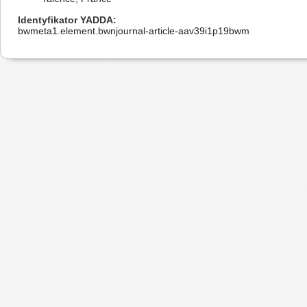
Identyfikator YADDA
bwmeta1.element.bwnjournal-article-aav39i1p19bwm