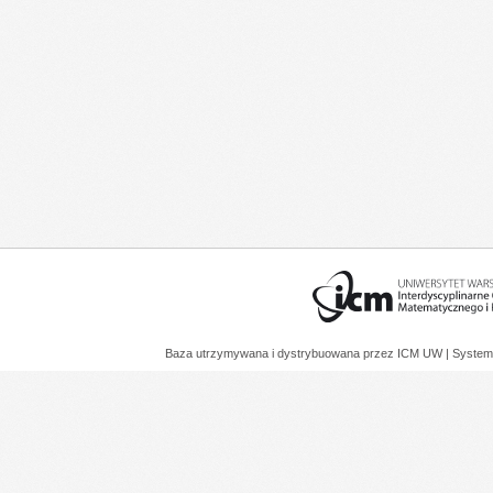
Baza utrzymywana i dystrybuowana przez
ICM UW
| System