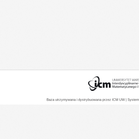
Baza utrzymywana i dystrybuowana przez
ICM UW
| System