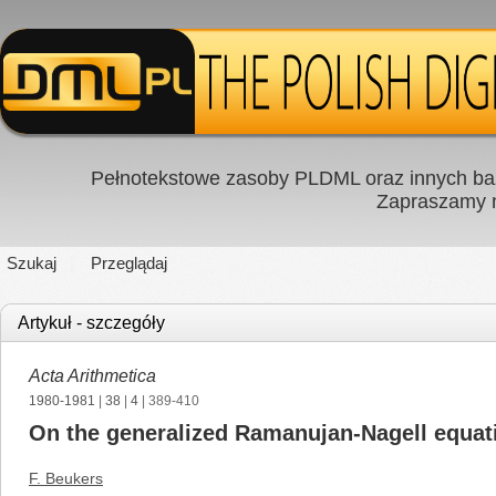
Pełnotekstowe zasoby PLDML oraz innych baz
Zapraszamy
Szukaj
Przeglądaj
Artykuł - szczegóły
Acta Arithmetica
1980-1981
|
38
|
4
| 389-410
On the generalized Ramanujan-Nagell equati
F. Beukers