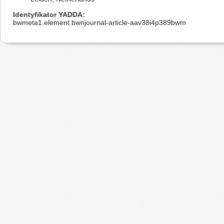
Identyfikator YADDA
bwmeta1.element.bwnjournal-article-aav38i4p389bwm