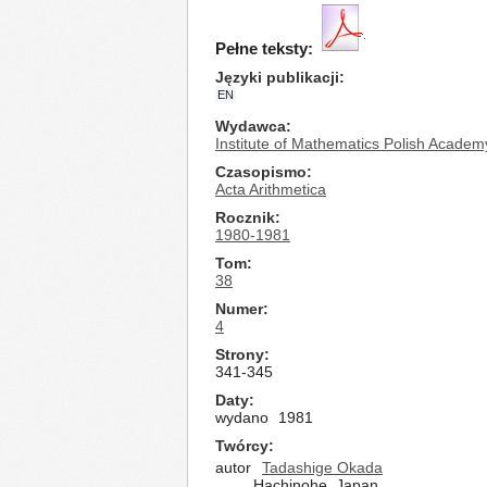
Pełne teksty:
Języki publikacji
EN
Wydawca
Institute of Mathematics Polish Academ
Czasopismo
Acta Arithmetica
Rocznik
1980-1981
Tom
38
Numer
4
Strony
341-345
Daty
wydano
1981
Twórcy
autor
Tadashige Okada
Hachinohe, Japan