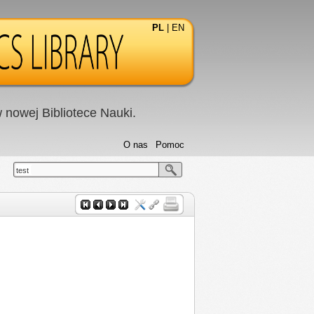
PL
|
EN
nowej Bibliotece Nauki.
O nas
Pomoc
test