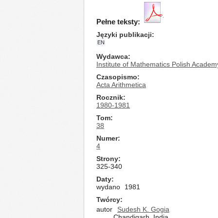
Pełne teksty:
Języki publikacji
EN
Wydawca
Institute of Mathematics Polish Academ
Czasopismo
Acta Arithmetica
Rocznik
1980-1981
Tom
38
Numer
4
Strony
325-340
Daty
wydano
1981
Twórcy
autor
Sudesh K. Gogia
Chandigarh, India