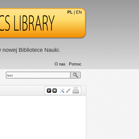
PL
|
EN
nowej Bibliotece Nauki.
O nas
Pomoc
test