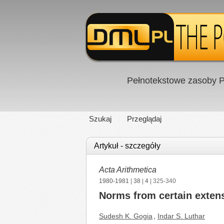
Pełnotekstowe zasoby P
Szukaj
Przeglądaj
Artykuł - szczegóły
Acta Arithmetica
1980-1981
|
38
|
4
| 325-340
Norms from certain extens
Sudesh K. Gogia
,
Indar S. Luthar