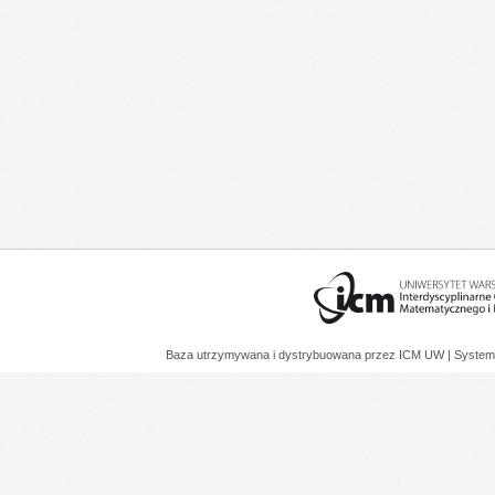
Baza utrzymywana i dystrybuowana przez
ICM UW
| System