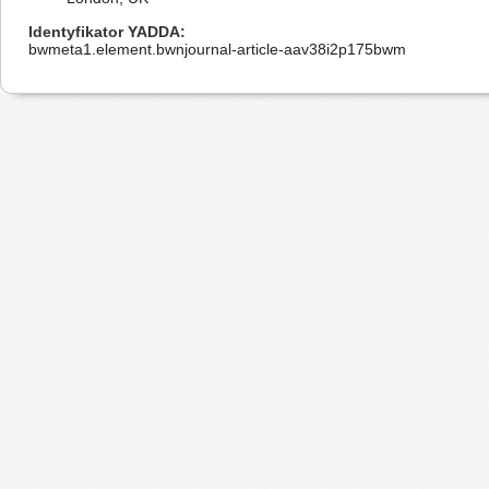
Identyfikator YADDA
bwmeta1.element.bwnjournal-article-aav38i2p175bwm