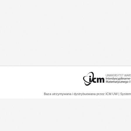
Baza utrzymywana i dystrybuowana przez
ICM UW
| System