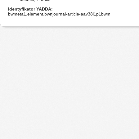
Identyfikator YADDA
bwmeta1.element.bwnjournal-article-aav38i1p1bwm