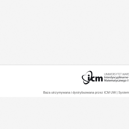
Baza utrzymywana i dystrybuowana przez
ICM UW
| System